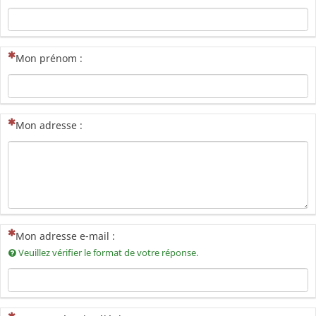
(Cette question est obligatoire)
Mon prénom :
(Cette question est obligatoire)
Mon adresse :
(Cette question est obligatoire)
Mon adresse e-mail :
Veuillez vérifier le format de votre réponse.